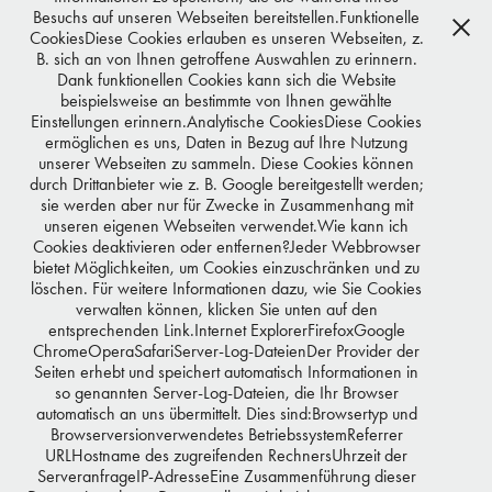
Besuchs auf unseren Webseiten bereitstellen.Funktionelle
CookiesDiese Cookies erlauben es unseren Webseiten, z.
B. sich an von Ihnen getroffene Auswahlen zu erinnern.
Dank funktionellen Cookies kann sich die Website
beispielsweise an bestimmte von Ihnen gewählte
Einstellungen erinnern.Analytische CookiesDiese Cookies
ermöglichen es uns, Daten in Bezug auf Ihre Nutzung
unserer Webseiten zu sammeln. Diese Cookies können
durch Drittanbieter wie z. B. Google bereitgestellt werden;
sie werden aber nur für Zwecke in Zusammenhang mit
unseren eigenen Webseiten verwendet.Wie kann ich
Cookies deaktivieren oder entfernen?Jeder Webbrowser
bietet Möglichkeiten, um Cookies einzuschränken und zu
löschen. Für weitere Informationen dazu, wie Sie Cookies
verwalten können, klicken Sie unten auf den
entsprechenden Link.Internet ExplorerFirefoxGoogle
ChromeOperaSafariServer-Log-DateienDer Provider der
You may also like
Seiten erhebt und speichert automatisch Informationen in
so genannten Server-Log-Dateien, die Ihr Browser
automatisch an uns übermittelt. Dies sind:Browsertyp und
Browserversionverwendetes BetriebssystemReferrer
URLHostname des zugreifenden RechnersUhrzeit der
BUNTE
ServeranfrageIP-AdresseEine Zusammenführung dieser