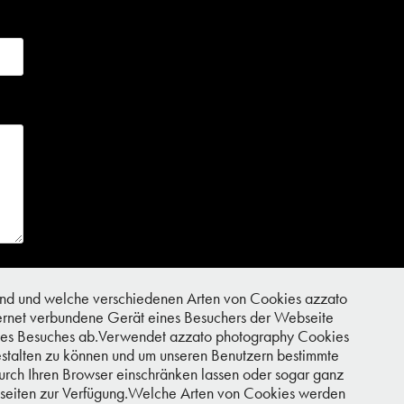
nd und welche verschiedenen Arten von Cookies azzato
nternet verbundene Gerät eines Besuchers der Webseite
er des Besuches ab.Verwendet azzato photography Cookies
estalten zu können und um unseren Benutzern bestimmte
urch Ihren Browser einschränken lassen oder sogar ganz
ebseiten zur Verfügung.Welche Arten von Cookies werden