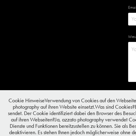
Emai
Mes
Cookie HinweiseVerwendung von Cookies auf den Webseiten 
photography auf ihren Website einsetzt.Was sind Cookies?E
sendet. Der Cookie identifiziert dabei den Browser des Besu
auf ihren Webseiten?Ja, azzato photography verwendet Cook
Dienste und Funktionen bereitzustellen zu können. Sie als 
deaktivieren. Es stehen Ihnen jedoch möglicherweise ohne d