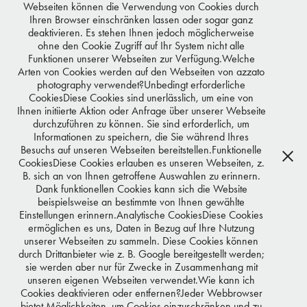
Webseiten können die Verwendung von Cookies durch
THE LANDROVER CLUB
Ihren Browser einschränken lassen oder sogar ganz
deaktivieren. Es stehen Ihnen jedoch möglicherweise
ohne den Cookie Zugriff auf Ihr System nicht alle
Funktionen unserer Webseiten zur Verfügung.Welche
Arten von Cookies werden auf den Webseiten von azzato
photography verwendet?Unbedingt erforderliche
CookiesDiese Cookies sind unerlässlich, um eine von
Ihnen initiierte Aktion oder Anfrage über unserer Webseite
KARE
durchzuführen zu können. Sie sind erforderlich, um
Informationen zu speichern, die Sie während Ihres
Besuchs auf unseren Webseiten bereitstellen.Funktionelle
CookiesDiese Cookies erlauben es unseren Webseiten, z.
B. sich an von Ihnen getroffene Auswahlen zu erinnern.
Dank funktionellen Cookies kann sich die Website
beispielsweise an bestimmte von Ihnen gewählte
GELLNER
Einstellungen erinnern.Analytische CookiesDiese Cookies
ermöglichen es uns, Daten in Bezug auf Ihre Nutzung
unserer Webseiten zu sammeln. Diese Cookies können
durch Drittanbieter wie z. B. Google bereitgestellt werden;
sie werden aber nur für Zwecke in Zusammenhang mit
unseren eigenen Webseiten verwendet.Wie kann ich
Cookies deaktivieren oder entfernen?Jeder Webbrowser
bietet Möglichkeiten, um Cookies einzuschränken und zu