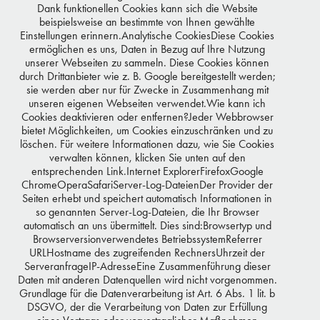
Dank funktionellen Cookies kann sich die Website
beispielsweise an bestimmte von Ihnen gewählte
Einstellungen erinnern.Analytische CookiesDiese Cookies
ermöglichen es uns, Daten in Bezug auf Ihre Nutzung
unserer Webseiten zu sammeln. Diese Cookies können
durch Drittanbieter wie z. B. Google bereitgestellt werden;
sie werden aber nur für Zwecke in Zusammenhang mit
unseren eigenen Webseiten verwendet.Wie kann ich
Cookies deaktivieren oder entfernen?Jeder Webbrowser
bietet Möglichkeiten, um Cookies einzuschränken und zu
löschen. Für weitere Informationen dazu, wie Sie Cookies
verwalten können, klicken Sie unten auf den
entsprechenden Link.Internet ExplorerFirefoxGoogle
ChromeOperaSafariServer-Log-DateienDer Provider der
You may also like
Seiten erhebt und speichert automatisch Informationen in
so genannten Server-Log-Dateien, die Ihr Browser
automatisch an uns übermittelt. Dies sind:Browsertyp und
Browserversionverwendetes BetriebssystemReferrer
URLHostname des zugreifenden RechnersUhrzeit der
BUNTE
ServeranfrageIP-AdresseEine Zusammenführung dieser
Daten mit anderen Datenquellen wird nicht vorgenommen.
Grundlage für die Datenverarbeitung ist Art. 6 Abs. 1 lit. b
DSGVO, der die Verarbeitung von Daten zur Erfüllung