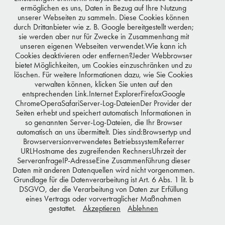
ermöglichen es uns, Daten in Bezug auf Ihre Nutzung
unserer Webseiten zu sammeln. Diese Cookies können
durch Drittanbieter wie z. B. Google bereitgestellt werden;
sie werden aber nur für Zwecke in Zusammenhang mit
unseren eigenen Webseiten verwendet.Wie kann ich
Cookies deaktivieren oder entfernen?Jeder Webbrowser
bietet Möglichkeiten, um Cookies einzuschränken und zu
löschen. Für weitere Informationen dazu, wie Sie Cookies
verwalten können, klicken Sie unten auf den
entsprechenden Link.Internet ExplorerFirefoxGoogle
You may also like
ChromeOperaSafariServer-Log-DateienDer Provider der
Seiten erhebt und speichert automatisch Informationen in
so genannten Server-Log-Dateien, die Ihr Browser
automatisch an uns übermittelt. Dies sind:Browsertyp und
Browserversionverwendetes BetriebssystemReferrer
FREAKY NATION
URLHostname des zugreifenden RechnersUhrzeit der
ServeranfrageIP-AdresseEine Zusammenführung dieser
Daten mit anderen Datenquellen wird nicht vorgenommen.
Grundlage für die Datenverarbeitung ist Art. 6 Abs. 1 lit. b
DSGVO, der die Verarbeitung von Daten zur Erfüllung
© 2026 MAYK AZZATO - ALL RIGHTS RESERVED
eines Vertrags oder vorvertraglicher Maßnahmen
gestattet.
Akzeptieren
Ablehnen