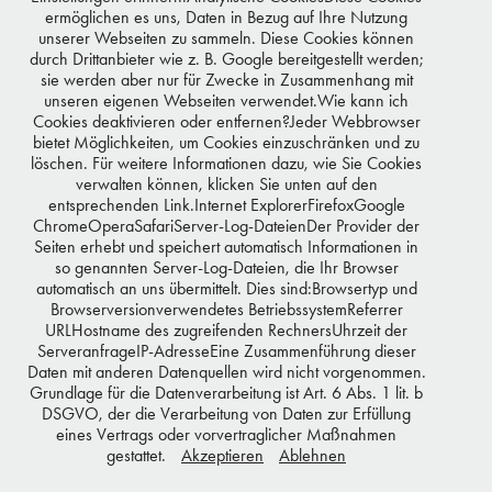
ermöglichen es uns, Daten in Bezug auf Ihre Nutzung
unserer Webseiten zu sammeln. Diese Cookies können
durch Drittanbieter wie z. B. Google bereitgestellt werden;
sie werden aber nur für Zwecke in Zusammenhang mit
unseren eigenen Webseiten verwendet.Wie kann ich
Cookies deaktivieren oder entfernen?Jeder Webbrowser
bietet Möglichkeiten, um Cookies einzuschränken und zu
You may also like
löschen. Für weitere Informationen dazu, wie Sie Cookies
verwalten können, klicken Sie unten auf den
entsprechenden Link.Internet ExplorerFirefoxGoogle
ChromeOperaSafariServer-Log-DateienDer Provider der
Seiten erhebt und speichert automatisch Informationen in
ROLF SCHEIDER
so genannten Server-Log-Dateien, die Ihr Browser
automatisch an uns übermittelt. Dies sind:Browsertyp und
Browserversionverwendetes BetriebssystemReferrer
URLHostname des zugreifenden RechnersUhrzeit der
ServeranfrageIP-AdresseEine Zusammenführung dieser
© 2026 MAYK AZZATO - ALL RIGHTS RESERVED
Daten mit anderen Datenquellen wird nicht vorgenommen.
Grundlage für die Datenverarbeitung ist Art. 6 Abs. 1 lit. b
DSGVO, der die Verarbeitung von Daten zur Erfüllung
eines Vertrags oder vorvertraglicher Maßnahmen
gestattet.
Akzeptieren
Ablehnen