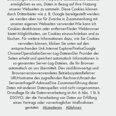
ermöglichen es uns, Daten in Bezug auf Ihre Nutzung
unserer Webseiten zu sammeln. Diese Cookies können
durch Drittanbieter wie z. B. Google bereitgestellt werden;
sie werden aber nur für Zwecke in Zusammenhang mit
unseren eigenen Webseiten verwendet.Wie kann ich
Cookies deaktivieren oder entfernen?Jeder Webbrowser
bietet Möglichkeiten, um Cookies einzuschränken und zu
You may also like
löschen. Für weitere Informationen dazu, wie Sie Cookies
verwalten können, klicken Sie unten auf den
entsprechenden Link.Internet ExplorerFirefoxGoogle
ChromeOperaSafariServer-Log-DateienDer Provider der
Seiten erhebt und speichert automatisch Informationen in
HEINO FERCH
so genannten Server-Log-Dateien, die Ihr Browser
automatisch an uns übermittelt. Dies sind:Browsertyp und
Browserversionverwendetes BetriebssystemReferrer
URLHostname des zugreifenden RechnersUhrzeit der
ServeranfrageIP-AdresseEine Zusammenführung dieser
Daten mit anderen Datenquellen wird nicht vorgenommen.
© 2026 MAYK AZZATO - ALL RIGHTS RESERVED
Grundlage für die Datenverarbeitung ist Art. 6 Abs. 1 lit. b
DSGVO, der die Verarbeitung von Daten zur Erfüllung
eines Vertrags oder vorvertraglicher Maßnahmen
gestattet.
Akzeptieren
Ablehnen